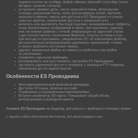
подписи кнопок на тулбаре, буфер обмена, верхний статусбар (часы,
батарея, уровень сигнала);
установить формат даты, число записей истории, автоскрытие
тулбара, домашнюю папку, папку для резервных копий, картинок,
загрузки и обмена, пароль для доступа в ES Проводник и к списку
скрытых файлов, ограничение доступа к локальной сети;
включить или выключить быстрый скролинг, анимированные эффекты,
показ миниатюрных изображений в папке, при скролинге, скрытых
или системных файлов с точкой, информации на адресной строке
о доступной памяти, отключение Bluetooth, очистку истории и кэш
при выходе из программы, уведомление ОС об изменениях файлов,
автоматическое резервирование удаляемых приложений, чтение
и запись файлов в системных папках;
удалить временные файлы из памяти устройства и настройки
по умолчанию;
управлять скрытыми файлами;
резервировать или восстановить настройки ES Проводника;
настроить удаленный доступ к телефону с помощью FTP-сервера,
обновление до последней версии.
Особенности ES Проводника
Многофункциональный файловый менеджер.
Доступно 32 языка, включая русский.
Управление установленными приложениями.
Встроен анализатор SD-карты. Показывает общий объем,
используемой и свободной памяти.
Скачать ES Проводник
на Андроид, для работы с файлами и папками, можно
с нашего сайта абсолютно бесплатно, без регистрации и смс.