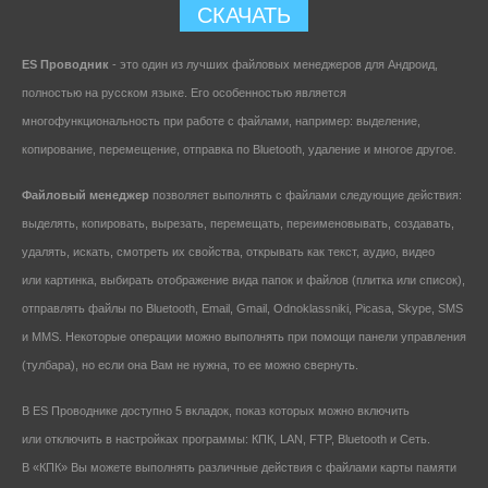
СКАЧАТЬ
ES Проводник
- это один из лучших файловых менеджеров для Андроид,
полностью на русском языке. Его особенностью является
многофункциональность при работе с файлами, например: выделение,
копирование, перемещение, отправка по Bluetooth, удаление и многое другое.
Файловый менеджер
позволяет выполнять с файлами следующие действия:
выделять, копировать, вырезать, перемещать, переименовывать, создавать,
удалять, искать, смотреть их свойства, открывать как текст, аудио, видео
или картинка, выбирать отображение вида папок и файлов (плитка или список),
отправлять файлы по Bluetooth, Email, Gmail, Odnoklassniki, Picasa, Skype, SMS
и MMS. Некоторые операции можно выполнять при помощи панели управления
(тулбара), но если она Вам не нужна, то ее можно свернуть.
В ES Проводнике доступно 5 вкладок, показ которых можно включить
или отключить в настройках программы: КПК, LAN, FTP, Bluetooth и Сеть.
В «КПК» Вы можете выполнять различные действия с файлами карты памяти