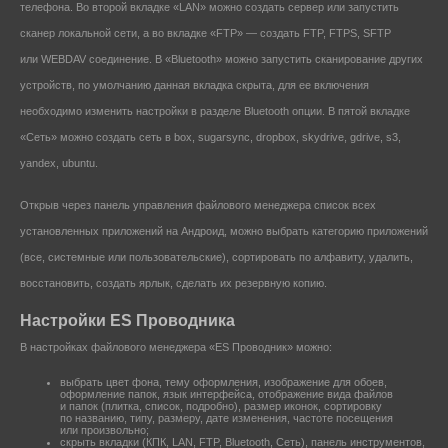
телефона. Во второй вкладке «LAN» можно создать сервер или запустить
сканер локальной сети, а во вкладке «FTP» — создать FTP, FTPS, SFTP
или WEBDAV соединение. В «Bluetooth» можно запустить сканирование других
устройств, по умолчанию данная вкладка скрыта, для ее включения
необходимо изменить настройки в разделе Bluetooth опции. В пятой вкладке
«Сеть» можно создать сеть в box, sugarsync, dropbox, skydrive, gdrive, s3,
yandex, ubuntu.
Открыв через панель управления файлового менеджера список всех
установленных приложений на Андроид, можно выбрать категорию приложений
(все, системные или пользовательские), сортировать по алфавиту, удалить,
восстановить, создать ярлык, сделать их резервную копию.
Настройки ES Проводника
В настройках файлового менеджера «ES Проводник» можно:
выбрать цвет фона, тему оформления, изображение для обоев,
оформление папок, язык интерфейса, отображение вида файлов
и папок (плитка, список, подробно), размер иконок, сортировку
по названию, типу, размеру, дате изменения, частоте посещения
или произвольно;
скрыть вкладки (КПК, LAN, FTP, Bluetooth, Сеть), панель инструментов,